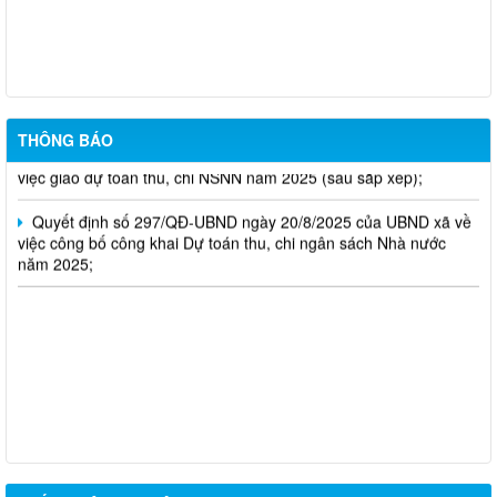
các danh mục cụ thể)
Quyết định số 247/QĐ-UBND ngày 08/8/2025 của UBND xã về
việc giao kế hoạch vốn đầu tư công năm 2025 xã Tân Tiến (sau
sắp xếp).
THÔNG BÁO
Quyết định số 203/QĐ-UBND ngày 31/7/2025 của UBND xã về
việc giao dự toán thu, chi NSNN năm 2025 (sau sắp xếp);
Quyết định số 297/QĐ-UBND ngày 20/8/2025 của UBND xã về
việc công bố công khai Dự toán thu, chi ngân sách Nhà nước
năm 2025;