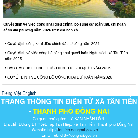
Quyết định về việc công khai điều chỉnh, bổ sung dự toán thu, chi ngân
sách địa phương năm 2026 trên địa bàn xã.
Quyết định công khai điều chỉnh đầu tư công năm 2026
Quyết định về việc công bố công khai quyết toán Ngân sách xã Tân Tiến
năm 2025
BÁO CÁO TÌNH HÌNH THỰC HIỆN THU CHI QUÝ I NĂM 2026
QUYẾT ĐỊNH VỀ CÔNG BỐ CÔNG KHAI DỰ TOÁN NĂM 2026
Tiếng Việt
English
TRANG THÔNG TIN ĐIỆN TỬ XÃ TÂN TIẾN
-
THÀNH PHỐ ĐỒNG NAI
Cơ quan chủ quản: ỦY BAN NHÂN DÂN
Địa chỉ: Đường ĐT 759B, ấp Tân Hiệp, xã Tân Tiến, Thành phố Đồng Nai.
Website:http://
tantien.dongnai.gov.vn
Email: ubnd-tt@dongnai.gov.vn​