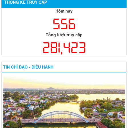
THỐNG KÊ TRUY CẬP
Hôm nay
556
Tổng lượt truy cập
281,423
TIN CHỈ ĐẠO - ĐIỀU HÀNH