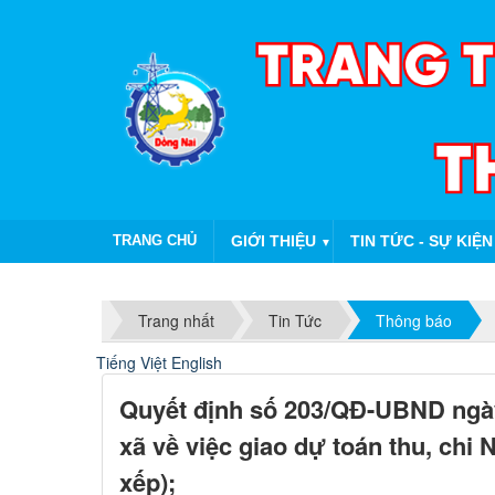
TRANG CHỦ
GIỚI THIỆU
TIN TỨC - SỰ KIỆN
▼
Trang nhất
Tin Tức
Thông báo
Tiếng Việt
English
Quyết định số 203/QĐ-UBND ngà
xã về việc giao dự toán thu, ch
xếp);