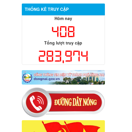
THỐNG KÊ TRUY CẬP
Hôm nay
408
Tổng lượt truy cập
283,974