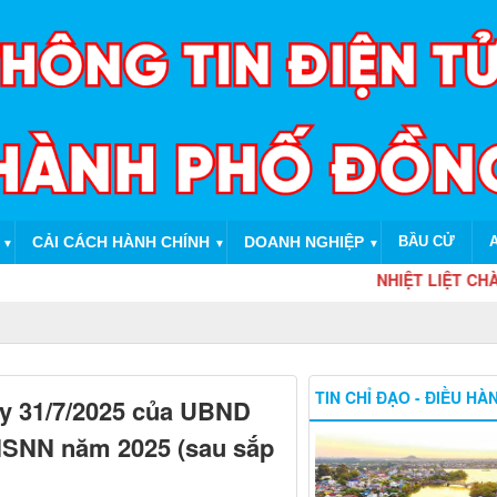
CẢI CÁCH HÀNH CHÍNH
DOANH NGHIỆP
BẦU CỬ
▼
▼
▼
NHIỆT LIỆT CHÀO MỪ
TIN CHỈ ĐẠO - ĐIỀU HÀ
y 31/7/2025 của UBND
i NSNN năm 2025 (sau sắp