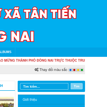
ALBUMS
NG THÀNH PHỐ ĐỒNG NAI TRỰC THUỘC TRUNG ƯƠNG! NHIỆT LIỆT 
Thay đổi màu sắc
NH
Tìm
Giới thiệu