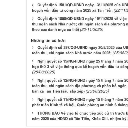
Quyết định 1581/QĐ-UBND ngày 13/11/2025 của UBND
(22/11/
hoạch vốn đầu tư công năm 2025 xã Tân Tiến
Quyết định 1858/QĐ-UBND ngày 19/11/2025 về việc 
thu ngân sách Nhà nước; chi ngân sách địa phương n
(22/11/2025)
theo các danh mục cụ thể)
Những tin cũ hơn
Quyết định số 297/QĐ-UBND ngày 20/8/2025 của UB
(25/08/
toán thu, chi ngân sách Nhà nước năm 2025;
Nghị quyết số 15/NQ-HĐND ngày 25 tháng 7 năm 202
họp thứ 3 về việc thông qua kế hoạch vốn đầu tư côn
(25/08/2025)
Nghị quyết số 12/NQ-HĐND ngày 15 tháng 7 năm 20
toán thu, chi ngân sách địa phương và phân bổ ngân
(25/08/2025)
bàn xã Tân Tiến (sau sắp xếp)
Nghị quyết số 11/NQ-HĐND ngày 15 tháng 7 năm 20
phát triển Kinh tế xã hội, Quốc phòng an ninh 6 thán
THÔNG BÁO Về việc tổ chức tiếp xúc cử tri trước k
năm 2025 của HĐND xã Tân Tiến, Khóa XIII, nhiệm kỳ