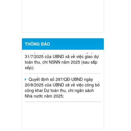
các danh mục cụ thể)
Quyết định số 247/QĐ-UBND ngày
08/8/2025 của UBND xã về việc giao kế
hoạch vốn đầu tư công năm 2025 xã
Tân Tiến (sau sắp xếp).
THÔNG BÁO
Quyết định số 203/QĐ-UBND ngày
31/7/2025 của UBND xã về việc giao dự
toán thu, chi NSNN năm 2025 (sau sắp
xếp);
Quyết định số 297/QĐ-UBND ngày
20/8/2025 của UBND xã về việc công bố
công khai Dự toán thu, chi ngân sách
Nhà nước năm 2025;