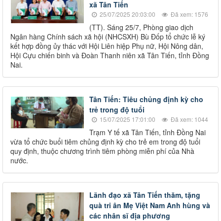
xã Tân Tiến
25/07/2025 20:03:00
Đã xem: 1576
(TT). Sáng 25/7, Phòng giao dịch
Ngân hàng Chính sách xã hội (NHCSXH) Bù Đốp tổ chức lễ ký
kết hợp đồng ủy thác với Hội Liên hiệp Phụ nữ, Hội Nông dân,
Hội Cựu chiến binh và Đoàn Thanh niên xã Tân Tiến, tỉnh Đồng
Nai.
Tân Tiến: Tiêu chủng định kỳ cho
trẻ trong độ tuổi
15/07/2025 17:01:00
Đã xem: 1044
Trạm Y tế xã Tân Tiến, tỉnh Đồng Nai
vừa tổ chức buổi tiêm chủng định kỳ cho trẻ em trong độ tuổi
quy định, thuộc chương trình tiêm phòng miễn phí của Nhà
nước.
Lãnh đạo xã Tân Tiến thăm, tặng
quà tri ân Mẹ Việt Nam Anh hùng và
các nhân sĩ địa phương