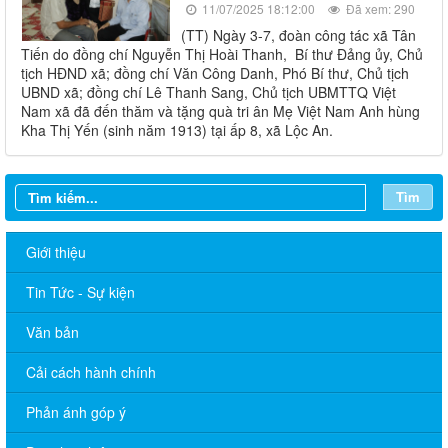
11/07/2025 18:12:00
Đã xem: 290
(TT) Ngày 3-7, đoàn công tác xã Tân
Tiến do đồng chí Nguyễn Thị Hoài Thanh, Bí thư Đảng ủy, Chủ
tịch HĐND xã; đồng chí Văn Công Danh, Phó Bí thư, Chủ tịch
UBND xã; đồng chí Lê Thanh Sang, Chủ tịch UBMTTQ Việt
Nam xã đã đến thăm và tặng quà tri ân Mẹ Việt Nam Anh hùng
Kha Thị Yến (sinh năm 1913) tại ấp 8, xã Lộc An.
Tìm
Giới thiệu
Tin Tức - Sự kiện
Văn bản
Cải cách hành chính
Phản ánh góp ý