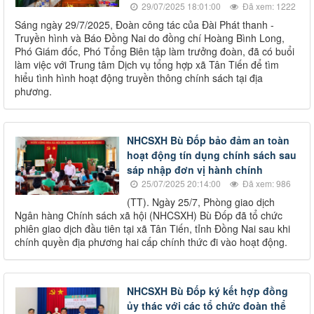
29/07/2025 18:01:00
Đã xem: 1222
Sáng ngày 29/7/2025, Đoàn công tác của Đài Phát thanh -
Truyền hình và Báo Đồng Nai do đồng chí Hoàng Bình Long,
Phó Giám đốc, Phó Tổng Biên tập làm trưởng đoàn, đã có buổi
làm việc với Trung tâm Dịch vụ tổng hợp xã Tân Tiến để tìm
hiểu tình hình hoạt động truyền thông chính sách tại địa
phương.
NHCSXH Bù Đốp bảo đảm an toàn
hoạt động tín dụng chính sách sau
sáp nhập đơn vị hành chính
25/07/2025 20:14:00
Đã xem: 986
(TT). Ngày 25/7, Phòng giao dịch
Ngân hàng Chính sách xã hội (NHCSXH) Bù Đốp đã tổ chức
phiên giao dịch đầu tiên tại xã Tân Tiến, tỉnh Đồng Nai sau khi
chính quyền địa phương hai cấp chính thức đi vào hoạt động.
NHCSXH Bù Đốp ký kết hợp đồng
ủy thác với các tổ chức đoàn thể